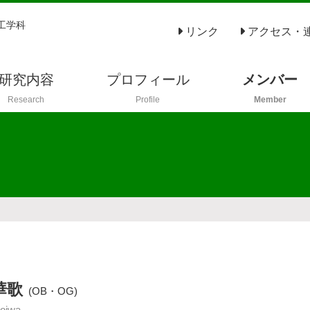
工学科
リンク
アクセス・
研究内容
プロフィール
メンバー
Research
Profile
Member
華歌
(OB・OG)
roiwa