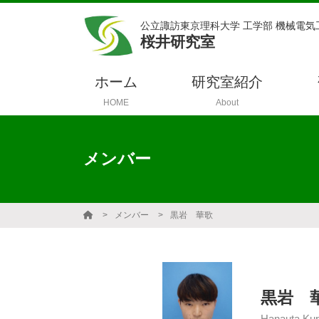
公立諏訪東京理科大学 工学部 機械電気
桜井研究室
ホーム
研究室紹介
HOME
About
メンバー
メンバー
黒岩 華歌
黒岩 
Hanauta Ku