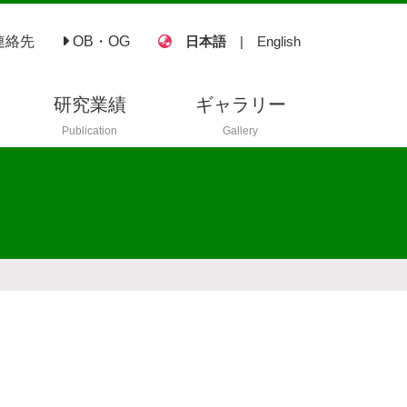
連絡先
OB・OG
日本語
|
English
研究業績
ギャラリー
Publication
Gallery
査読付き論文
査読なし論文
講演
ポスター
国内学会