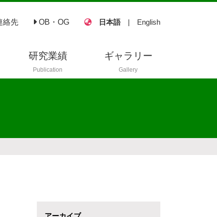
連絡先
OB・OG
日本語
|
English
研究業績
ギャラリー
Publication
Gallery
査読付き論文
査読なし論文
講演
ポスター
国内学会
アーカイブ