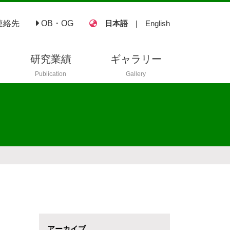
連絡先
OB・OG
日本語
|
English
研究業績
ギャラリー
Publication
Gallery
査読付き論文
査読なし論文
講演
ポスター
国内学会
アーカイブ