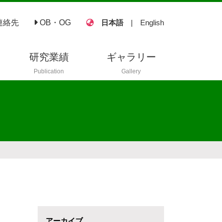
連絡先
OB・OG
日本語
|
English
研究業績
ギャラリー
Publication
Gallery
査読付き論文
査読なし論文
講演
ポスター
国内学会
アーカイブ