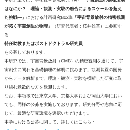
はなにか？―理論・観測・実験の融合によるスケールを超え
た挑戦―」
における計画研究B02班
「宇宙背景放射の精密観測
が拓く宇宙創生の物理」
（研究代表者：桜井雄基）に参画す
る
特任助教またはポストドクトラル研究員
を公募しております。
本研究では、宇宙背景放射（CMB）の精密観測を通じて、宇
宙創生に関わる基礎物理の解明に挑みます。観測装置の開発
からデータ解析まで、理論・観測・実験を横断した研究に取
り組む意欲的な方を歓迎します。
なお、本領域では東京大学、京都大学および岡山大学におい
ても、同様の公募を実施しております。研究分野や志向に応
じて、最適な研究環境を選択いただけます。
本学における公募に関して、詳しくはこちら：