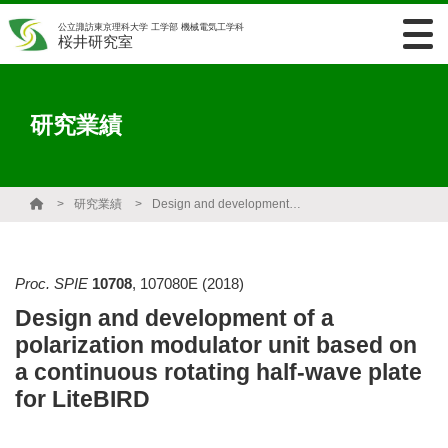
公立諏訪東京理科大学 工学部 機械電気工学科
桜井研究室
研究業績
研究業績
Design and development of a polarization modulator unit based on a continuous rotating half-wave plate for LiteBIRD
Proc. SPIE
10708
,
107080E
(2018)
Design and development of a
polarization modulator unit based on
a continuous rotating half-wave plate
for LiteBIRD