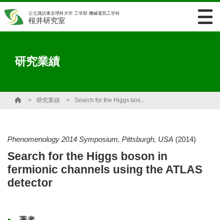
公立諏訪東京理科大学 工学部 機械電気工学科
桜井研究室
研究業績
研究業績
Search for the Higgs boson in fermionic channels using the ATLAS detector
Phenomenology 2014 Symposium, Pittsburgh, USA
(2014)
Search for the Higgs boson in
fermionic channels using the ATLAS
detector
著者