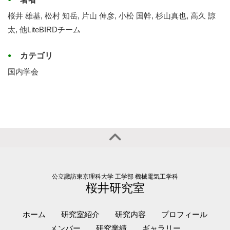
桜井 雄基, 松村 知岳, 片山 伸彦, 小松 国幹, 杉山真也, 高久 諒
太, 他LiteBIRDチーム
カテゴリ
国内学会
公立諏訪東京理科大学 工学部 機械電気工学科
桜井研究室
ホーム
研究室紹介
研究内容
プロフィール
メンバー
研究業績
ギャラリー