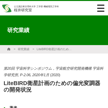
公立諏訪東京理科大学 工学部 機械電気工学科
桜井研究室
研究業績
研究業績
LiteBIRD衛星計画のための偏光変調器の開発状況
第20回 宇宙科学シンポジウム，宇宙航空研究開発機構 宇宙科
学研究所, P-2.06, 2020年1月
(2020)
LiteBIRD衛星計画のための偏光変調器
の開発状況
著者